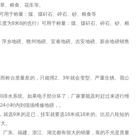
草、粮食、花生等。
八轮，可用于称量：煤、煤矸石、碎石、砂、粮食等
（车箱长度为9米6的也行）可用于称量：煤、煤矸石、碎石、砂、粮
、萍乡地磅、赣州地磅、宜春地磅、吉安地磅、新余地磅销售
而称台质量差的，只能用2、3年就会变型、严重生锈。我公
和排水系统。如果电子部分坏了，厂家要能及时赶过来进行维
24小时内到现场维修地磅，。
就选9米的足已，挂车就要选16米或18米的。比后八轮短的
不大。
、广东、福建、浙江、湖北都有很大的销量，靠的不光是质量