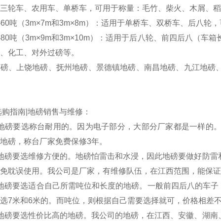
三轮车、农用车、单桥车，可用于称量：毛竹、柴火、木屑、稻
S-60吨（3m×7m和3m×8m）：适用于单桥车、双桥车、后
S-80吨（3m×9m和3m×10m）：适用于后八轮、前四后八
、化工、对外过磅等。
地磅、上饶地磅、抚州地磅、景德镇地磅、南昌地磅、九江地磅
选购指南|地磅销售与维修：
地磅要选称台耐用的。因为电子部分，大部分厂家都是一样的。
地磅，称台厂家免费保修3年。
地磅要选维修方便的。地磅怕雷击和水浸，因此地磅要做好防雷
免耽误使用。我公司是厂家，有维修队伍，在江西范围，能保证
地磅要选适合自己所需吨位和长度的地磅。一般前四后八的车子，
选7米和6米的。而吨位，则根据自己需要选择就可，价格相差
地磅要选性价比高的地磅。我公司的地磅，在江西、安徽、湖南