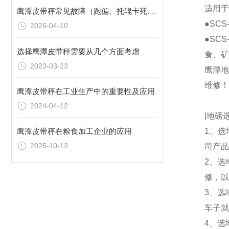
适用于
鹰潭皮带秤常见故障（跑偏、托辊卡死）现场维修经验
●SC
2026-04-10
●SC
选择鹰潭皮带秤需要从几个方面考虑
食、矿
2023-03-23
鹰潭
维修！
鹰潭皮带秤在工业生产中的重要性及应用
2024-04-12
|地磅
1、选
鹰潭皮带秤在粮食加工企业的应用
2025-10-13
司产品
2、选
修，以
3、选
车子就
4、选