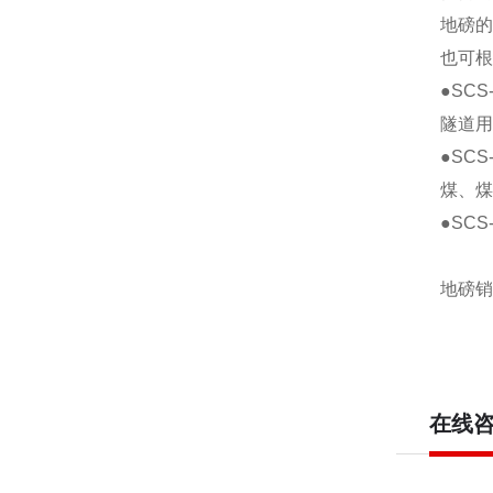
地磅的
也可根
●SC
隧道用
●SC
煤、煤
●SC
地磅销
在线