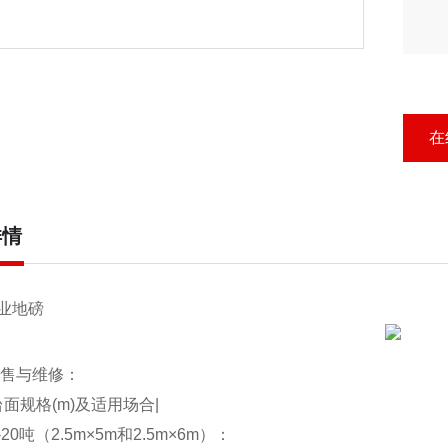
在
详情
业地磅
售与维修：
台面规格(m)及适用场合|
-20吨（2.5m×5m和2.5m×6m）：