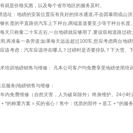
有就是价格实惠，以及每个省市地区的服务及时。
磅选址：地磅的安装位置应有良好的排水通道,不会因暴雨或山洪
够长度的平直路供汽车上下秤台,两端直道要至少等于秤台长度
每天只称量二十车左右,一台地磅就应够用了,要设双相道路过磅;
用,再准备一条旁道;如果每天远远超过100车,您应考虑两台地
应该考虑：汽车应该停在哪儿？过磅时是否要排队？下大雪、下
术培训地磅销售与维修： 凡本公司客户均免费享受地磅使用培
售后服务|地磅销售与维修：
年内免费维修（自然灾害，人为破坏除外）终身维护。24小时远
 + *的称重方案 = 买的省心！售中：优质的部件 + 造工 + *的服