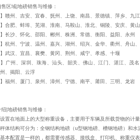
销售区域|地磅销售与维修：
】赣州、吉安、宜春、抚州、上饶、南昌、景德镇、萍乡、九江
】合肥、蚌埠、芜湖、淮南、马鞍山、淮北、铜陵、安庆、黄
】长沙、怀化、邵阳、郴州、株洲、常德、衡阳、益阳、永州
】杭州、宁波、温州、嘉兴、湖州、绍兴、金华、衢州、舟山、
】武汉、宜昌、襄樊、黄冈、荆州、咸宁、孝感、十堰
东】广州、深圳、珠海、汕头、韶关、佛山、江门、湛江、茂名
州、揭阳、云浮
】福州、厦门、泉州、漳州、宁德、南平、莆田、三明、龙岩
介绍|地磅销售与维修：
设置在地面上的大型称重设备，主要用于车辆及所载货物的计量
秤体结构可分为：全钢结构地磅（u型钢地磅、槽钢地磅）和水
基本配置是一样的，都需要传感器、接线盒、打印机、称重仪表