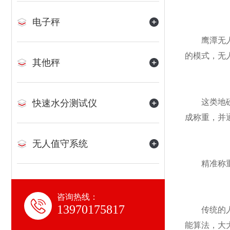
电子秤
鹰潭无人值
的模式，无
其他秤
这类地磅系
快速水分测试仪
成称重，并
无人值守系统
精准称重
咨询热线：
13970175817
传统的人工
能算法，大